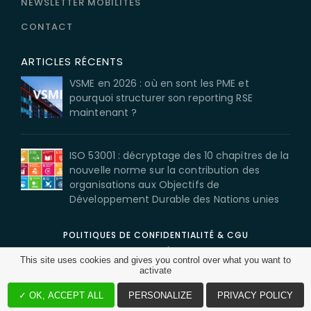
NEWSLETTER MOBILITÉS
CONTACT
ARTICLES RÉCENTS
VSME en 2026 : où en sont les PME et
pourquoi structurer son reporting RSE
maintenant ?
ISO 53001 : décryptage des 10 chapitres de la
nouvelle norme sur la contribution des
organisations aux Objectifs de
Développement Durable des Nations unies
POLITIQUES DE CONFIDENTIALITÉ & CGU
MENTIONS LÉGALES
This site uses cookies and gives you control over what you want to
CGV
activate
©2026 BL évolution. Tous droits réservés.
✓ OK, ACCEPT ALL
PERSONALIZE
PRIVACY POLICY