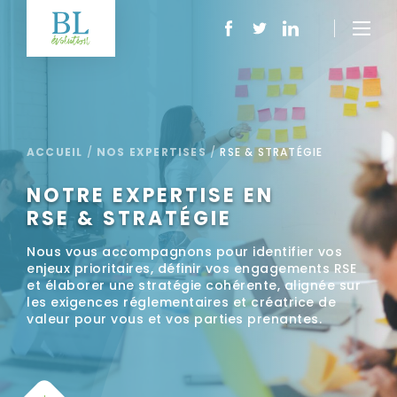
ACCUEIL
/
NOS EXPERTISES
/
RSE & STRATÉGIE
NOTRE EXPERTISE EN
RSE & STRATÉGIE
Nous vous accompagnons pour identifier vos
enjeux prioritaires, définir vos engagements RSE
et élaborer une stratégie cohérente, alignée sur
les exigences réglementaires et créatrice de
valeur pour vous et vos parties prenantes.