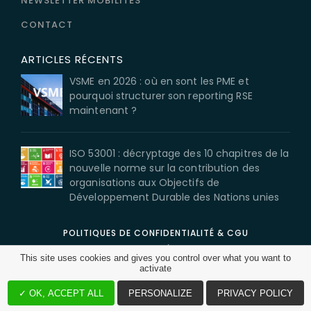
NEWSLETTER MOBILITÉS
CONTACT
ARTICLES RÉCENTS
VSME en 2026 : où en sont les PME et
pourquoi structurer son reporting RSE
maintenant ?
ISO 53001 : décryptage des 10 chapitres de la
nouvelle norme sur la contribution des
organisations aux Objectifs de
Développement Durable des Nations unies
POLITIQUES DE CONFIDENTIALITÉ & CGU
MENTIONS LÉGALES
This site uses cookies and gives you control over what you want to
CGV
activate
©2026 BL évolution. Tous droits réservés.
✓ OK, ACCEPT ALL
PERSONALIZE
PRIVACY POLICY