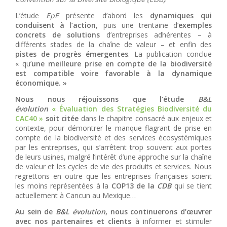
L’étude
EpE
présente d’abord les
dynamiques qui
conduisent à l’action
, puis une trentaine d’
exemples
concrets de solutions
d’entreprises adhérentes – à
différents stades de la chaîne de valeur – et enfin des
pistes de progrès
émergentes
. La publication conclue
« qu’
une meilleure prise en compte de la biodiversité
est compatible voire favorable à la dynamique
économique. »
Nous nous réjouissons que l’étude
B&L
évolution
« Évaluation des Stratégies Biodiversité du
CAC40 »
soit citée
dans le chapitre consacré aux enjeux et
contexte, pour démontrer le manque flagrant de prise en
compte de la biodiversité et des services écosystémiques
par les entreprises, qui s’arrêtent trop souvent aux portes
de leurs usines, malgré l’intérêt d’une approche sur la chaîne
de valeur et les cycles de vie des produits et services. Nous
regrettons en outre que les entreprises françaises soient
les moins représentées à la
COP13 de la
CDB
qui se tient
actuellement à Cancun au Mexique…
Au sein de
B&L évolution
, nous continuerons d’œuvrer
avec nos partenaires et clients
à informer et stimuler