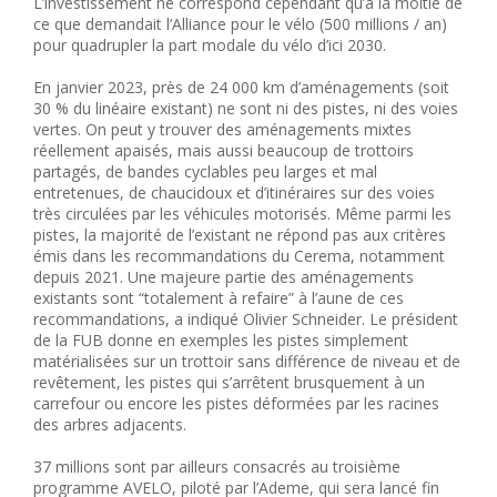
L’investissement ne correspond cependant qu’à la moitié de
ce que demandait l’Alliance pour le vélo (500 millions / an)
pour quadrupler la part modale du vélo d’ici 2030.
En janvier 2023, près de 24 000 km d’aménagements (soit
30 % du linéaire existant) ne sont
ni des pistes, ni des voies
vertes. On peut y trouver des aménagements mixtes
réellement apaisés, mais aussi beaucoup de trottoirs
partagés, de bandes cyclables peu larges et mal
entretenues, de chaucidoux et d’itinéraires sur des voies
très circulées par les véhicules motorisés. Même parmi les
pistes, la majorité de l’existant ne répond pas aux critères
émis dans les recommandations du Cerema, notamment
depuis 2021. Une majeure partie des aménagements
existants sont “totalement à refaire” à l’aune de ces
recommandations, a indiqué Olivier Schneider. Le président
de la FUB donne en exemples les pistes simplement
matérialisées sur un trottoir sans différence de niveau et de
revêtement, les pistes qui s’arrêtent brusquement à un
carrefour ou encore les pistes déformées par les racines
des arbres adjacents.
37 millions sont par ailleurs consacrés au troisième
programme AVELO, piloté par l’Ademe, qui sera lancé fin