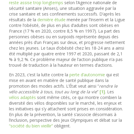
reste assise trop longtemps
selon l’Agence nationale de
sécurité sanitaire (Anses), une situation aggravée par la
crise sanitaire et ses confinements successifs. D’après les
résultats de la
dernière étude
menée par l’Inserm et la Ligue
contre l’obésité, de plus en plus d’adultes sont obèses en
France (17 % en 2020, contre 8,5 % en 1997). La part des
personnes obèses ou en surpoids représente depuis des
années près d’un Français sur deux, et progresse nettement
chez les jeunes. Le taux d’obésité chez les 18-24 ans a ainsi
été multiplié par quatre entre 1997 et 2020, passant de 2,1
% à 9,2 %. Ce problème majeur de l’action publique n’a pas
trouvé de traduction à la hauteur en termes d’actions.
En 2023, c’est la lutte contre la
perte d’autonomie
qui est
mise en avant en matière de santé publique dans la
promotion des modes actifs. L’État veut ainsi “
rendre le
vélo accessible à tous, tout au long de la vie
”
[1]
. Les
vélos adaptés
sont même cités, ce qui montre combien la
diversité des vélos disponibles sur le marché, les enjeux et
les initiatives qui s’y attachent sont prises en considération.
En plus de la prévention, la santé s’associe désormais à
l’inclusion, perspective des Jeux Olympiques et débat sur la
“société du bien vieillir”
obligent.