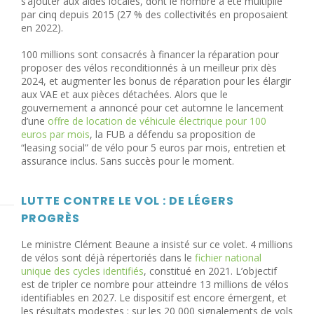
s’ajouter aux aides locales, dont le nombre a été multiplié
par cinq depuis 2015 (27 % des collectivités en proposaient
en 2022).
100 millions sont consacrés à financer la réparation pour
proposer des vélos reconditionnés à un meilleur prix dès
2024, et augmenter les bonus de réparation pour les élargir
aux VAE et aux pièces détachées. Alors que le
gouvernement a annoncé pour cet automne le lancement
d’une
offre de location de véhicule électrique pour 100
euros par mois
, la FUB a défendu sa proposition de
“leasing social” de vélo pour 5 euros par mois, entretien et
assurance inclus. Sans succès pour le moment.
LUTTE CONTRE LE VOL : DE LÉGERS
PROGRÈS
Le ministre Clément Beaune a insisté sur ce volet. 4 millions
de vélos sont déjà répertoriés dans le
fichier national
unique des cycles identifiés
, constitué en 2021. L’objectif
est de tripler ce nombre pour atteindre 13 millions de vélos
identifiables en 2027. Le dispositif est encore émergent, et
les résultats modestes : sur les 20 000 signalements de vols