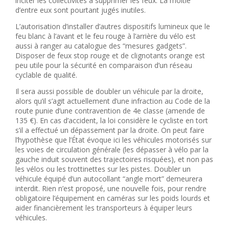
inciter les collectivités à supprimer les feux. La moitié
d’entre eux sont pourtant jugés inutiles.
L’autorisation d’installer d’autres dispositifs lumineux que le
feu blanc à l’avant et le feu rouge à l’arrière du vélo est
aussi à ranger au catalogue des “mesures gadgets”.
Disposer de feux stop rouge et de clignotants orange est
peu utile pour la sécurité en comparaison d’un réseau
cyclable de qualité.
Il sera aussi possible de doubler un véhicule par la droite,
alors qu’il s’agit actuellement d’une infraction au Code de la
route punie d’une contravention de 4e classe (amende de
135 €). En cas d’accident, la loi considère le cycliste en tort
s’il a effectué un dépassement par la droite. On peut faire
l’hypothèse que l’État évoque ici les véhicules motorisés sur
les voies de circulation générale (les dépasser à vélo par la
gauche induit souvent des trajectoires risquées), et non pas
les vélos ou les trottinettes sur les pistes. Doubler un
véhicule équipé d’un autocollant “angle mort” demeurera
interdit. Rien n’est proposé, une nouvelle fois, pour rendre
obligatoire l’équipement en caméras sur les poids lourds et
aider financièrement les transporteurs à équiper leurs
véhicules.