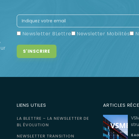
Newsletter BLettre
Newsletter Mobilités
N
,
sur
LIENS UTILES
ARTICLES RÉC
VSM
LA BLETTRE – LA NEWSLETTER DE
str
BL ÉVOLUTION
6 A
NEWSLETTER TRANSITION