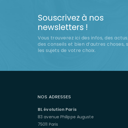
Souscrivez à nos
newsletters !
Vous trouverez ici des infos, des actus
des conseils et bien d’autres choses, 
les sujets de votre choix.
NOS ADRESSES
BL évolution Paris
83 avenue Philippe Auguste
75011 Paris