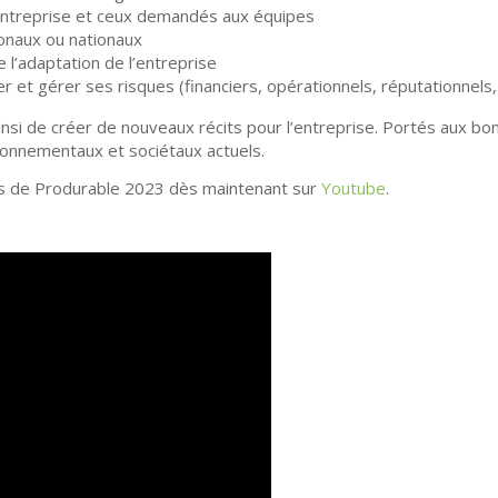
 l’entreprise et ceux demandés aux équipes
ionaux ou nationaux
e l’adaptation de l’entreprise
er et gérer ses risques (financiers, opérationnels, réputationnels, 
si de créer de nouveaux récits pour l’entreprise. Portés aux bon
ronnementaux et sociétaux actuels.
es de Produrable 2023 dès maintenant sur
Youtube
.