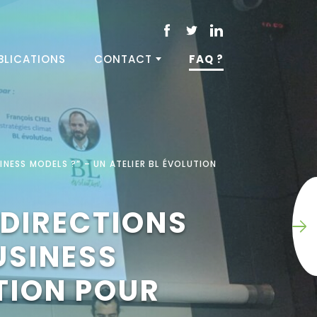
BLICATIONS
CONTACT
FAQ ?
NESS MODELS ?” – UN ATELIER BL ÉVOLUTION
 DIRECTIONS
USINESS
UTION POUR