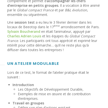
complément et permet d’
accompagner les chefs
d’entreprise en petits groupes
. Il a vocation à être animé
par le
Global compact France
et par
B&L évolution
,
ensemble ou séparément.
Une
session test
a eu lieu le 3 février dernier dans les
ème
locaux de Beeotop dans le 17
arrondissement de Paris.
Sylvain Boucherand
en était l’animateur, appuyé par
Charles Adrien Louis
et les équipes du
Global Compact
France
. Les participants ont tous apprécié et exprimé leur
intérêt pour cette démarche… qu’il ne reste plus qu’à
diffuser dans toutes les entreprises !
UN ATELIER MODULABLE
Lors de ce test, le format de l’atelier pratique était le
suivant :
Introduction
Les Objectifs de Développement Durable,
Exemples de mise en œuvre et de contribution
d’entreprises.
Travail en groupes
Définir son plan d’actions existant,