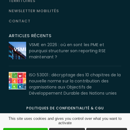
TERRITOIRES
NEWSLETTER MOBILITÉS
CONTACT
ARTICLES RÉCENTS
VSME en 2026 : où en sont les PME et
pourquoi structurer son reporting RSE
maintenant ?
ISO 53001 : décryptage des 10 chapitres de la
nouvelle norme sur la contribution des
organisations aux Objectifs de
Développement Durable des Nations unies
POLITIQUES DE CONFIDENTIALITÉ & CGU
MENTIONS LÉGALES
This site uses cookies and gives you control over what you want to
CGV
activate