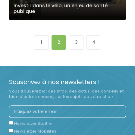
Investir dans le vélo, un enjeu de santé
publique
LIRE LA SUITE
1
2
3
4
Souscrivez à nos newsletters !
Vous trouverez ici des infos, des actus, des conseils et
bien d’autres choses, sur les sujets de votre choix.
Newsletter BLettre
Newsletter Mobilités