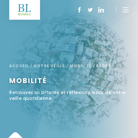
ACCUEIL
/
NOTRE VEILLE
/
MOBILITÉ
/
PAGE 2
MOBILITÉ
Retrouvez ici articles et réflexions issus de notre
veille quotidienne.