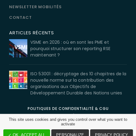
NEWSLETTER MOBILITÉS
CONTACT
ARTICLES RÉCENTS
VSME en 2026 : où en sont les PME et
pourquoi structurer son reporting RSE
maintenant ?
ISO 53001 : décryptage des 10 chapitres de la
nouvelle norme sur la contribution des
organisations aux Objectifs de
Développement Durable des Nations unies
POLITIQUES DE CONFIDENTIALITÉ & CGU
MENTIONS LÉGALES
This site uses cookies and gives you control over what you want to
CGV
activate
©2026 BL évolution. Tous droits réservés.
✓ OK, ACCEPT ALL
PERSONALIZE
PRIVACY POLICY