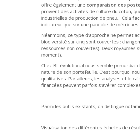
offre également une
comparaison
d
es poste
provient des activités de culture du coton, q
industrielles de production de pneu… Cela
fac
indicateur que sur une panoplie de métriques 
Néanmoins, ce type d’approche ne permet actu
biodiversité sur cinq sont couvertes : changem
ressources non couvertes). Deux royaumes sur 
moment).
Chez BL évolution, il nous semble primordial
nature de son portefeuille. C’est pourquoi 
qualitatives. Par ailleurs, les analyses et le
financées peuvent parfois s’avérer complexes
Parmi les outils existants, on distingue notamm
Visualisation des différentes échelles de résu