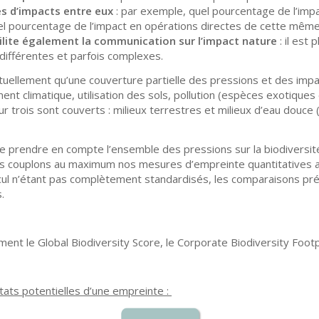
s d’impacts entre eux
: par exemple, quel pourcentage de l’impa
uel pourcentage de l’impact en opérations directes de cette même
ilite également la communication sur l’impact
nature
: il est
différentes et parfois complexes.
ellement qu’une couverture partielle des pressions et des impac
ent climatique, utilisation des sols, pollution (espèces exotique
trois sont couverts : milieux terrestres et milieux d’eau douce 
 de prendre en compte l’ensemble des pressions sur la biodiversi
nous couplons au maximum nos mesures d’empreinte quantitative
 calcul n’étant pas complètement standardisés, les comparaisons pr
.
ent le Global Biodiversity Score, le Corporate Biodiversity Footpr
ltats potentielles d’une empreinte :