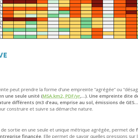
VE
einte peut prendre la forme d’une empreinte “agrégée” ou “désa
en une seule unité (
MSA.km
2, PDF/
yr
,…). Une empreinte dite 
ature
différents (m3
d’eau, emprise au sol, émissions de GES…
our construire et suivre sa démarche nature.
at de sortie en une seule et unique métrique agrégée, permet de
ntreprise financée
. Elle permet de savoir quelles pressions sur l