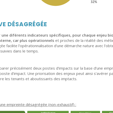
VE
DÉS
AGRÉGÉE
r
une
diférents
indicateurs spécifiques
, pour
chaque enjeu
bi
nterne, car plus opérationnels
et proches de la réalité des mét
 facilite l’opérationnalisation d’une démarche nature avec l’obte
 suivies dans le temps.
parer précisément deux postes d’impacts sur la base d’une empr
poste d’impact. Une priorisation des enjeux peut ainsi s’avérer 
re les tenants et aboutissants des imptacts.
r une empreinte désagrégée (non-exhaustif) :