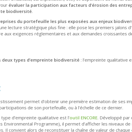
 Pour
évaluer la participation aux facteurs d’érosion
des entrep
nte
biodiversité
.
treprises du portefeuille les plus exposées aux enjeux
biodiver
 une lecture stratégique plus fine : elle pose les premiers jalons 
 aux exigences réglementaires et aux demandes croissantes des
ns
deux types d’empreinte
biodiversité
: l’empreinte qualitative 
E
vestissement permet d’obtenir une première estimation de ses impac
rticipations de son portefeuille, ou à l’échelle de ce dernier.
ce type d’empreinte qualitative est l’
outil ENCORE
. Développé par 
ons Environmental Programme), il permet d’afficher les niveaux de 
es. Il convient alors de reconstituer la chaîne de valeur de chaqu