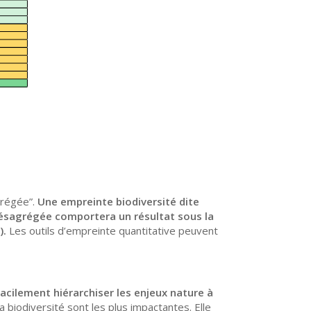
grégée”.
Une empreinte
biodiversité
dite
désagrégée comportera un résultat sous la
).
Les outils d’empreinte quantitative peuvent
facilement hiérarchiser les enjeux
nature
à
a biodiversité sont les plus impactantes. Elle