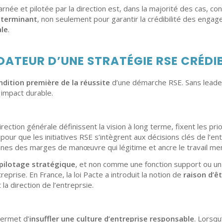
arnée et pilotée par la direction est, dans la majorité des cas, 
éterminant
, non seulement pour garantir la crédibilité des engag
ale
.
NDATEUR D’UNE STRATÉGIE RSE CRÉDI
ndition première de la réussite
d’une démarche RSE. Sans leaders
impact durable.
irection générale définissent la vision à long terme, fixent les pri
pour que les initiatives RSE s’intègrent aux décisions clés de l’ent
onnes des marges de manœuvre qui légitime et ancre le travail me
 pilotage stratégique
, et non comme une fonction support ou un 
treprise. En France, la loi Pacte a introduit la notion de
raison d’ê
 la direction de l’entreprsie.
permet d’
insuffler une culture d’entreprise responsable
. Lorsq