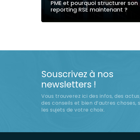
PME et pourquoi structurer son
reporting RSE maintenant ?
LIRE LA SUITE
Souscrivez à nos
newsletters !
Vous trouverez ici des infos, des actus
des conseils et bien d’autres choses, 
les sujets de votre choix.