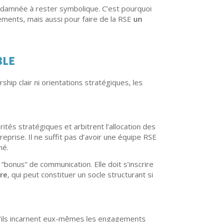
condamnée à rester symbolique. C’est pourquoi
ements, mais aussi pour faire de la RSE
un
BLE
hip clair ni orientations stratégiques, les
orités stratégiques et arbitrent l’allocation des
reprise. Il ne suffit pas d’avoir une équipe RSE
né.
“bonus” de communication. Elle doit s’inscrire
tre
, qui peut constituer un socle structurant si
u’ils incarnent eux-mêmes les engagements