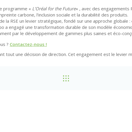
e le programme «
L’Oréal for the Future
« , avec des engagements RS
preinte carbone, l’inclusion sociale et la durabilité des produits.
it de la RSE un levier stratégique, fondé sur une approche globale 
ebo a engagé une transformation durable de son modèle économique, 
amment par le développement de gammes plus saines et éco-conçu
ous ?
Contactez-nous !
vant tout une décision de direction. Cet engagement est le levier 