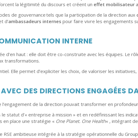
forcent la légitimité du discours et créent un
effet
mobilisateur
a
odes de gouvernance tels que la participation de la direction aux
t d’
ambassadeurs internes
pour faire vivre les engagements sur
OMMUNICATION INTERNE
’en haut : elle doit être co-construite avec les équipes. Le rôle
x transformations.
tiel. Elle permet d’expliciter les choix, de valoriser les initiative
 AVEC DES DIRECTIONS ENGAGÉES DA
e l’engagement de la direction pouvait transformer en profondeu
ns le statut d’« entreprise à mission » et en redéfinissant les ind
is en place une stratégie «
One Planet. One
Health
« , intégrant d
oute RSE ambitieuse intégrée à la stratégie opérationnelle du Gro