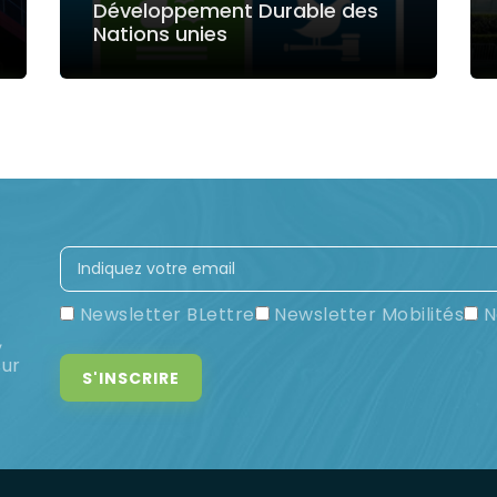
Développement Durable des
Nations unies
LIRE LA SUITE
Newsletter BLettre
Newsletter Mobilités
N
,
sur