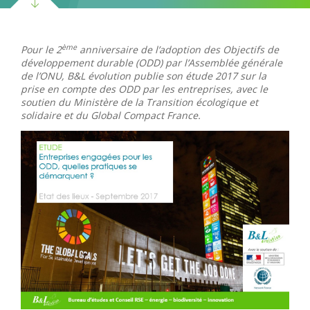
ème
Pour le 2
anniversaire de l’adoption des Objectifs de
développement durable (ODD) par l’Assemblée générale
de l’ONU, B&L évolution publie son étude 2017 sur la
prise en compte des ODD par les entreprises, avec le
soutien du Ministère de la Transition écologique et
solidaire et du Global Compact France.