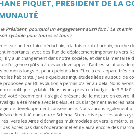
HANE PIQUET, PRÉSIDENT DE LA C
MUNAUTÉ
le Président, pourquoi un engagement aussi fort ? Le chemin v
 soit cyclable pour toutes et tous ?
s sur un territoire périurbain, à la fois rural et urbain, proche 
nt importants, avec des flux de déplacement importants vers Re
 Il y a un changement dans notre société, et dans la mentalité 
 de l’urgence qu’il y a à devoir développer d’autres solutions de m
us ou moins longs et pour quelques km. Et cela est apparu très cla
avec les habitants. J’avais quelques inquiétudes liées au souci de c
 proposée par BL évolution a permis d’aller au-delà. Nous avons f
otre politique cyclable. Nous avons prévu un budget de 3,5 M€ qu
té voté récemment, il s’agit à présent de le mettre en œuvre. Il
avail qui a été mené avec les élus, et plus largement avec les habi
tégie de développement consensuelle. Nous aurons également à t
 linéaire identifié dans notre Schéma. Si on arrive par ces voies c
es, vers les Aires d’échanges multimodales et vers le métro, si on
ller pas après pas dans l’opérationnel et il y aura encore des marc
 lancer la suite des opérations.