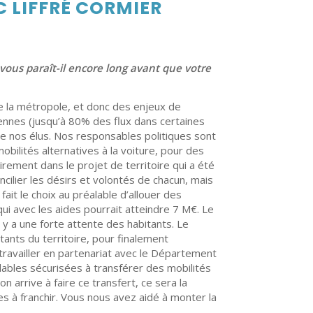
C LIFFRÉ CORMIER
ous paraît-il encore long avant que votre
de la métropole, et donc des enjeux de
nnes (jusqu’à 80% des flux dans certaines
de nos élus. Nos responsables politiques sont
obilités alternatives à la voiture, pour des
irement dans le projet de territoire qui a été
oncilier les désirs et volontés de chacun, mais
ait le choix au préalable d’allouer des
i avec les aides pourrait atteindre 7 M€. Le
 y a une forte attente des habitants. Le
tants du territoire, pour finalement
ravailler en partenariat avec le Département
yclables sécurisées à transférer des mobilités
 arrive à faire ce transfert, ce sera la
hes à franchir. Vous nous avez aidé à monter la