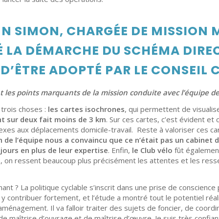
N SIMON, CHARGÉE DE MISSION M
É LA DÉMARCHE DU SCHÉMA DIREC
 D’ÊTRE ADOPTÉ PAR LE CONSEIL
t les points marquants de la mission conduite avec l’équipe de
 trois choses :
les cartes isochrones
, qui permettent de visuali
 sur deux fait moins de 3 km
. Sur ces cartes, c’est évident et
exes aux déplacements domicile-travail. Reste à valoriser ces c
n de l’équipe nous a convaincu que ce n’était pas un cabinet d’
 jours en plus de leur expertise
. Enfin,
le Club vélo
fût égalemen
 on ressent beaucoup plus précisément les attentes et les resse
nt ? La politique cyclable s’inscrit dans une prise de conscience p
 contribuer fortement, et l’étude a montré tout le potentiel réal
aménagement. Il va falloir traiter des sujets de foncier, de coord
de maîtrise d’ouvrage et de maîtrise d’œuvre. Je suis très confian