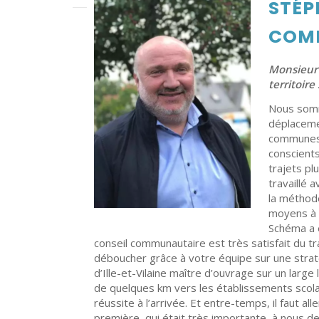
STÉP
COM
Monsieur 
territoire
Nous somme
déplaceme
communes).
conscients
trajets pl
travaillé 
la méthode
moyens à n
Schéma a é
conseil communautaire est très satisfait du tr
déboucher grâce à votre équipe sur une stra
d’Ille-et-Vilaine maître d’ouvrage sur un large
de quelques km vers les établissements scolair
réussite à l’arrivée. Et entre-temps, il faut a
première, qui était très importante, à nous de