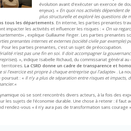
évolution avant d’exécuter un exercice de doub
enjeux). «
En quoi nos activités dépendent de
plus structurelle et exploré les questions de 
ans tous les départements
. En interne, les parties prenantes tra
nt impacter les activités et influencer les risques : «
On va regard
épartements
« , explique Guillaume Finger. Les parties prenantes 
rties prenantes internes et externes (société civile par exemple) 
l. Pour les parties prenantes, c’est un sujet de préoccupation.
ialité n’est pas une fin en soi. Il doit accompagner la gouvernanc
reprises
). », indique Isabelle Richaud, du commissariat général a
 territoires.
La CSRD donne un cadre de transparence et homo
si l’exercice est propre à chaque entreprise qui l’adapte
« . La n
 poursuit : «
Il n’y a plus de séparation entre risques et impacts,
nancier.
«
ynamique où se sont rencontrés divers acteurs, à la fois des ex
r les sujets de l’économie durable. Une chose à retenir : il faut 
and rendez-vous « il n’y aura pas de transformation sans courage 