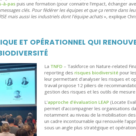
s-à-pas
puis une formation (pour connaitre l’impact, échanger av
 messages clés. Pour fédérer les équipes
et que ça rentre dans leu
RSE mais aussi les industriels dont l’équipe achats
», explique Chri
IQUE ET OPÉRATIONNEL QUI RENOUVE
BIODIVERSITÉ
La
TNFD
– Taskforce on Nature-related Fina
reporting des
risques biodiversité
pour les
leur permettant d’analyser les risques et op
travail propose 12 piliers de recommandatio
gestion des risques et les outils de mesure 
L’
approche d’évaluation LEAP
(Locate Eva
permet d’accompagner les organisations dan
notamment au niveau de la mobilisation des
un cadre incontournable qui renouvèle l’app
sous un angle plus stratégique et opération