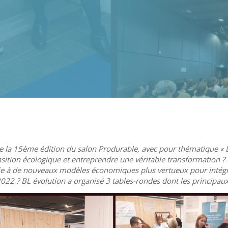
e la 15ème édition du salon Produrable, avec pour thématique « L’
ansition écologique et entreprendre une véritable transformation 
oie à de nouveaux modèles économiques plus vertueux pour intégre
022 ? BL évolution a organisé 3 tables-rondes dont les principaux