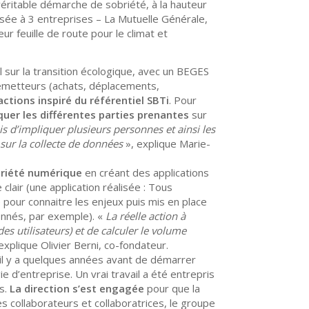
véritable démarche de sobriété, à la hauteur
sée à 3 entreprises – La Mutuelle Générale,
r feuille de route pour le climat et
il sur la transition écologique, avec un BEGES
s émetteurs (achats, déplacements,
actions inspiré du référentiel SBTi
. Pour
quer les différentes parties prenantes
sur
mis d’impliquer plusieurs personnes et ainsi les
sur la collecte de données
», explique Marie-
riété numérique
en créant des applications
clair (une application réalisée : Tous
e pour connaitre les enjeux puis mis en place
onnés, par exemple). «
La réelle action à
es utilisateurs) et de calculer le volume
 explique Olivier Berni, co-fondateur.
 il y a quelques années avant de démarrer
ie d’entreprise. Un vrai travail a été entrepris
ts.
La direction s’est engagée
pour que la
 collaborateurs et collaboratrices, le groupe