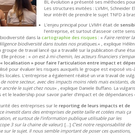
BL évolution a présenté ses méthodes pour
Les structures invitées : LVMH, Schneider El
leur intérêt de prendre le sujet TNFD à bras
L’enjeu principal pour LVMH était de
sensibi
l’entreprise, et surtout d’asseoir cette sensi
a biodiversité dans la
cartographie des risques
: «
Faire rentrer la
iligence biodiversité dans toutes nos pratiques.
« , explique Hélè
 groupe de travail lancé qui a travaillé sur la publication d’une ét
. Elle précise : «
on est à mi-chemin, les acteurs financiers s’empar
« localisation » pour faire l’articulation entre impact et dép
utilisé pour évaluer les risques auxquels le groupe est exposé vis
és locales. L’entreprise a également réalisé un vrai travail de vul
 de notre secteur, avec des impacts moins réels mais existants, de t
 ancrée le sujet chez nous
« , explique Daniele Buffano. La vulgaris
s et le leadership pour savoir parler d’impact et de dépendances
urité des entreprises sur le
reporting de leurs impacts et de
e investit dans des entreprises de petite taille et cotées mais ça
tion, et surtout de l’information publique utilisable par les
cope 3 sur la chaine de valeur).
[…]
C’est notre responsabilité de
 sur le sujet. Il nous semble important de poser ces questions,