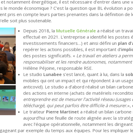
e, et notamment énergétique, il est nécessaire d’entrer dans une 
s le monde économique ? C’est la question que BL évolution a po
t pris en compte leurs parties prenantes dans la définition de leu
’elle soit plus soutenable.
Depuis 2018, la
Mutuelle Générale
a réalisé un trava
effectué en 2021. L’entreprise a identifié les poste
investissements financiers…) et ainsi défini un
plan d’
repérer les actions possibles, il est important d’
impli
des postes significatifs. «
Le travail en ateliers a per
responsabiliser et les rendre autonomes, notamment 
Hélène Péjoine, responsable RSE.
Le studio
Lunabee
s’est lancé, quant à lui, dans la
sob
mobiles qui ont un impact et qui répondent à un usage 
anticovid). Le studio a d’abord réalisé un bilan carbon
des actions en interne (achats de matériels reconditi
entreprendre est de mesurer l’activité réseau (usages d
téléchargé, qui peut parfois être difficile à mesurer.
»,
Le traiteur
Pierre Martinet
a réalisé un bilan carbone
aujourd’hui une feuille de route alignée avec la stratég
avec l’équipe opérationnelle, notamment les dirigean
ageant par exemple du temps aux équipes. Pour les impliquer les